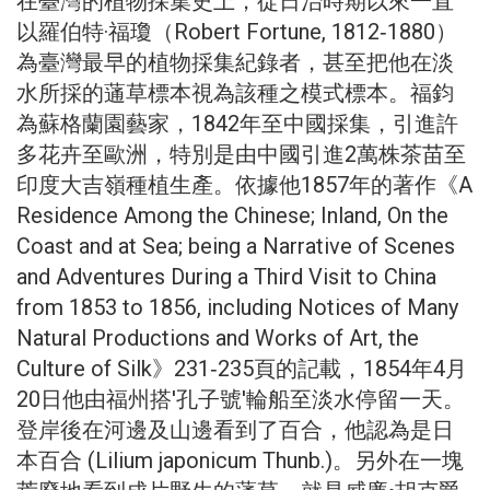
在臺灣的植物採集史上，從日治時期以來一直
以羅伯特·福瓊（Robert Fortune, 1812‐1880）
為臺灣最早的植物採集紀錄者，甚至把他在淡
水所採的蓪草標本視為該種之模式標本。福鈞
為蘇格蘭園藝家，1842年至中國採集，引進許
多花卉至歐洲，特別是由中國引進2萬株茶苗至
印度大吉嶺種植生產。依據他1857年的著作《A
Residence Among the Chinese; Inland, On the
Coast and at Sea; being a Narrative of Scenes
and Adventures During a Third Visit to China
from 1853 to 1856, including Notices of Many
Natural Productions and Works of Art, the
Culture of Silk》231‐235頁的記載，1854年4月
20日他由福州搭'孔子號'輪船至淡水停留一天。
登岸後在河邊及山邊看到了百合，他認為是日
本百合 (Lilium japonicum Thunb.)。另外在一塊