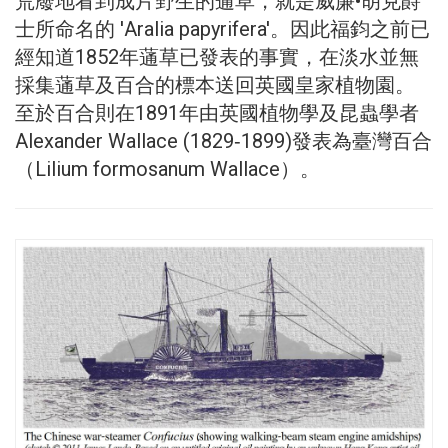
荒廢地看到成片野生的蓪草，就是威廉•胡克爵
士所命名的 'Aralia papyrifera'。因此福鈞之前已
經知道1852年蓪草已發表的事實，在淡水並無
採集蓪草及百合的標本送回英國皇家植物園。
至於百合則在1891年由英國植物學及昆蟲學者
Alexander Wallace (1829‐1899)發表為臺灣百合
（Lilium formosanum Wallace）。